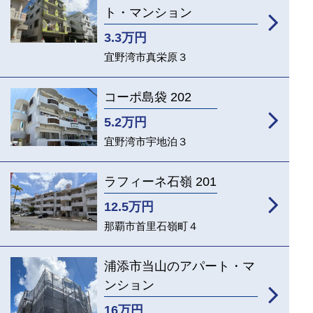
ト・マンション
3.3
万円
宜野湾市真栄原３
コーポ島袋 202
5.2
万円
宜野湾市宇地泊３
ラフィーネ石嶺 201
12.5
万円
那覇市首里石嶺町４
浦添市当山のアパート・マ
ンション
16
万円