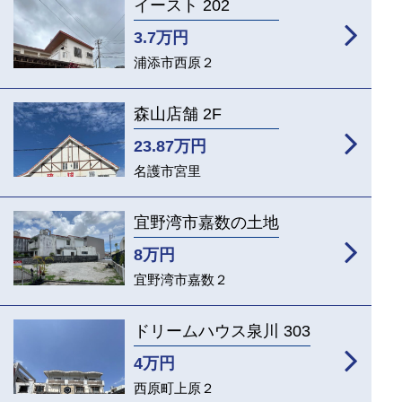
イースト 202
3.7
万円
浦添市西原２
森山店舗 2F
23.87
万円
名護市宮里
宜野湾市嘉数の土地
8
万円
宜野湾市嘉数２
ドリームハウス泉川 303
4
万円
西原町上原２