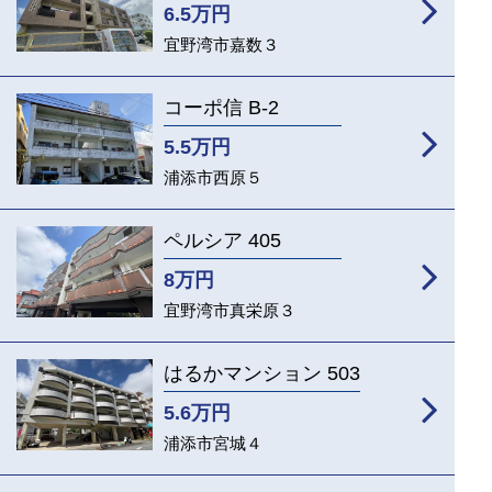
6.5
万円
宜野湾市嘉数３
コーポ信 B-2
5.5
万円
浦添市西原５
ペルシア 405
8
万円
宜野湾市真栄原３
はるかマンション 503
5.6
万円
浦添市宮城４