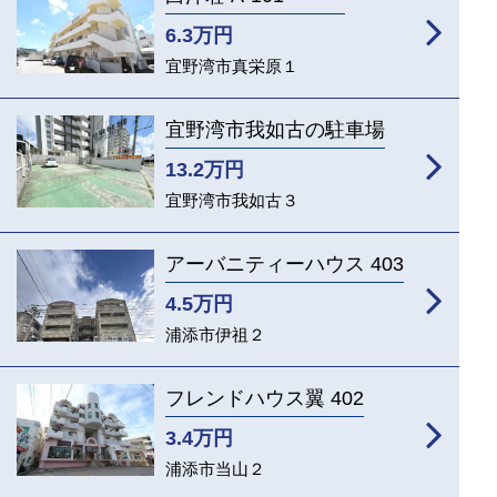
6.3
万円
宜野湾市真栄原１
宜野湾市我如古の駐車場
13.2
万円
宜野湾市我如古３
アーバニティーハウス 403
4.5
万円
浦添市伊祖２
フレンドハウス翼 402
3.4
万円
浦添市当山２