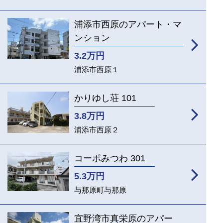
浦添市西原のアパート・マ
ンション
3.2
万円
浦添市西原１
かりゆし荘 101
3.8
万円
浦添市西原２
コーポみつわ 301
5.3
万円
与那原町与那原
宜野湾市真栄原のアパー