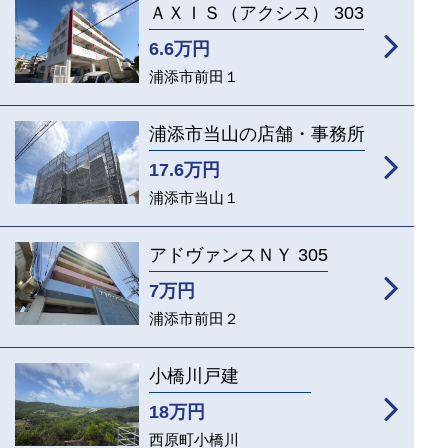
ＡＸＩＳ（アクシス） 303
6.6
万円
浦添市前田１
浦添市当山の店舗・事務所
17.6
万円
浦添市当山１
アドヴァンスＮＹ 305
7
万円
浦添市前田２
小橋川戸建
18
万円
西原町小橋川