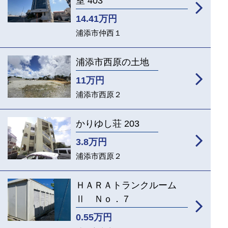
室 403
14.41
万円
浦添市仲西１
浦添市西原の土地
11
万円
浦添市西原２
かりゆし荘 203
3.8
万円
浦添市西原２
ＨＡＲＡトランクルーム
Ⅱ Ｎｏ．７
0.55
万円