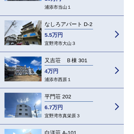
浦添市当山１
なしろアパート D-2
5.5
万円
宜野湾市大山３
又吉荘 Ｂ棟 301
4
万円
浦添市西原１
平門荘 202
6.7
万円
宜野湾市真栄原３
白洋荘 A-101