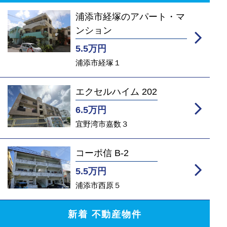
浦添市経塚のアパート・マ
ンション
5.5
万円
浦添市経塚１
エクセルハイム 202
6.5
万円
宜野湾市嘉数３
コーポ信 B-2
5.5
万円
浦添市西原５
新着 不動産物件