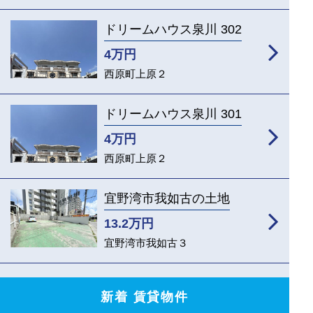
ドリームハウス泉川 302
4
万円
西原町上原２
ドリームハウス泉川 301
4
万円
西原町上原２
宜野湾市我如古の土地
13.2
万円
宜野湾市我如古３
新着 賃貸物件