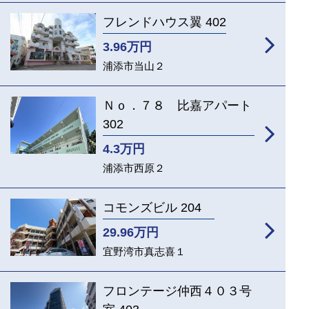
フレンドハウス翼 402
3.96
万円
浦添市当山２
Ｎｏ．７８ 比嘉アパート
302
4.3
万円
浦添市西原２
コモンズビル 204
29.96
万円
宜野湾市真志喜１
フロンテージ仲西４０３号