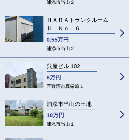
浦添市当山２
ＨＡＲＡトランクルーム
Ⅱ Ｎｏ．６
0.55
万円
浦添市当山２
呉屋ビル 102
8
万円
宜野湾市真栄原１
浦添市当山の土地
10
万円
浦添市当山１