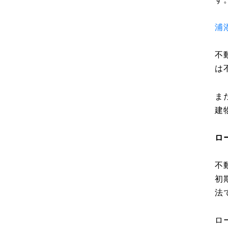
浦
不
は
ま
建
ロ
不
初
法
ロ