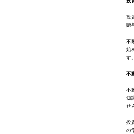
投
投
贈
不
始
す
不
不
知
せ
投
の