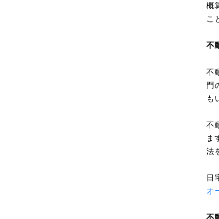
概
こ
不
不
門
も
不
ま
法
日
オ
不