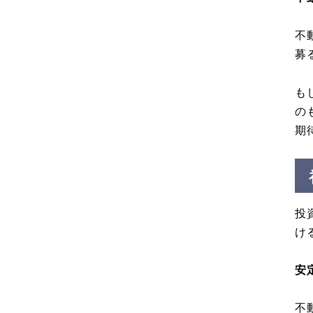
不
募
も
の
期
投
け
安
不