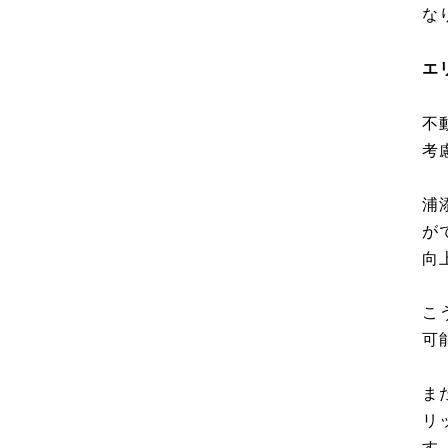
な
エ
不
考
浦
が
向
こ
可
ま
リ
す