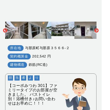
所在地
与那原町与那原３５６６-２
契約概算金
202,542 円
建物構造
鉄筋(RC造)
担
当
者
よ
り
【コーポみつわ 301】ファ
ミリータイプのお部屋が空
きました。 バストイレ
別！浴槽付き♪お問い合わ
せはお早めに！！！