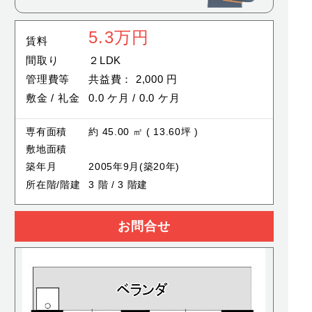
5.3
万円
賃料
間取り
２LDK
管理費等
共益費： 2,000 円
敷金 / 礼金
0.0 ケ月 / 0.0 ケ月
専有面積
約 45.00 ㎡ ( 13.60坪 )
敷地面積
築年月
2005年9月(築20年)
所在階/階建
3 階 / 3 階建
お問合せ