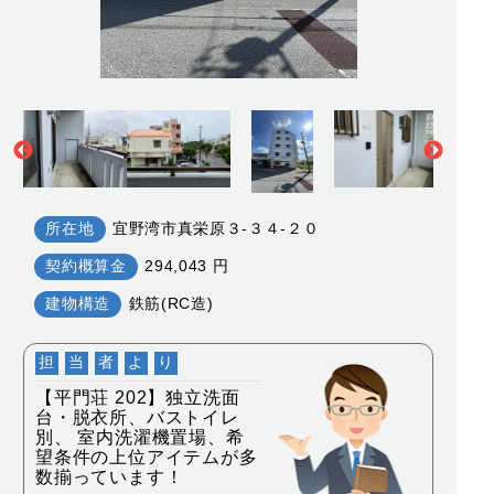
所在地
宜野湾市真栄原３-３４-２０
契約概算金
294,043 円
建物構造
鉄筋(RC造)
担
当
者
よ
り
【平門荘 202】独立洗面
台・脱衣所、バストイレ
別、 室内洗濯機置場、希
望条件の上位アイテムが多
数揃っています！